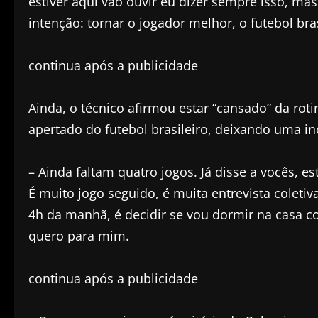
estiver aqui vão ouvir eu dizer sempre isso, ma
intenção: tornar o jogador melhor, o futebol bra
continua após a publicidade
Ainda, o técnico afirmou estar “cansado” da rot
apertado do futebol brasileiro, deixando uma in
– Ainda faltam quatro jogos. Já disse a vocês, 
É muito jogo seguido, é muita entrevista coleti
4h da manhã, é decidir se vou dormir na casa co
quero para mim.
continua após a publicidade