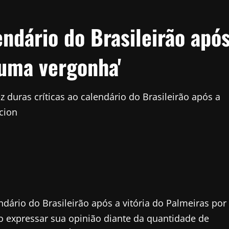
endário do Brasileirão apó
 uma vergonha'
z duras críticas ao calendário do Brasileirão após a
acion
endário do Brasileirão após a vitória do Palmeiras por
 Ao expressar sua opinião diante da quantidade de