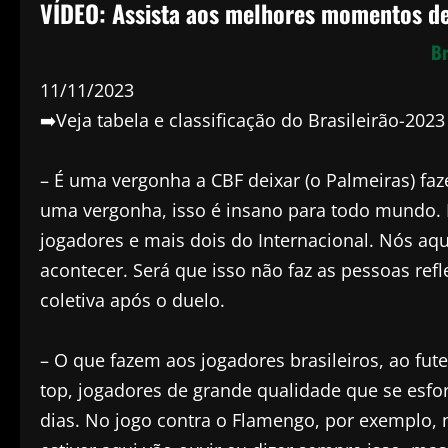
VÍDEO: Assista aos melhores momentos de
Br
11/11/2023
➡️Veja tabela e classificação do Brasileirão-2023
– É uma vergonha a CBF deixar (o Palmeiras) faz
uma vergonha, isso é insano para todo mundo. N
jogadores e mais dois do Internacional. Nós aq
acontecer. Será que isso não faz as pessoas refl
coletiva após o duelo.
– O que fazem aos jogadores brasileiros, ao fut
top, jogadores de grande qualidade que se esf
dias. No jogo contra o Flamengo, por exemplo, 