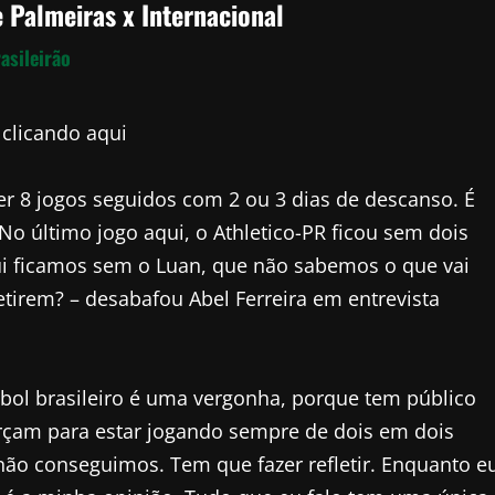
 Palmeiras x Internacional
asileirão
 clicando aqui
er 8 jogos seguidos com 2 ou 3 dias de descanso. É
o último jogo aqui, o Athletico-PR ficou sem dois
ui ficamos sem o Luan, que não sabemos o que vai
etirem? – desabafou Abel Ferreira em entrevista
ebol brasileiro é uma vergonha, porque tem público
orçam para estar jogando sempre de dois em dois
não conseguimos. Tem que fazer refletir. Enquanto e