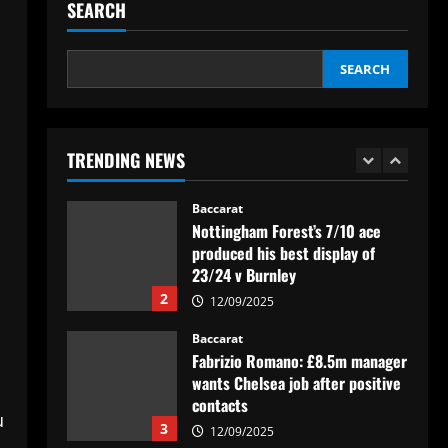
SEARCH
reports of Juventus return as
president Aurelio De Laurentiis
5
issues 'stronger than before'
SEARCH
message
Baccarat
Felipe Rolim: 'Pedro Raul é
12/09/2025
artilheiro e dono de metade dos
gols do Goiás'
TRENDING NEWS
1
12/09/2025
Baccarat
Nottingham Forest’s 7/10 ace
produced his best display of
23/24 v Burnley
2
12/09/2025
Baccarat
Fabrizio Romano: £8.5m manager
wants Chelsea job after positive
contacts
u
3
12/09/2025