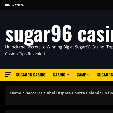
Skip
08/07/2026
to
content
sugar96 casi
Unlock the Secrets to Winning Big at Sugar96 Casino: To
Casino Tips Revealed
SUGAR96 CASINO
CASINO
GAME
SUGAR96
Home
Baccarat
Abel Dispara Contra Calendário Do 