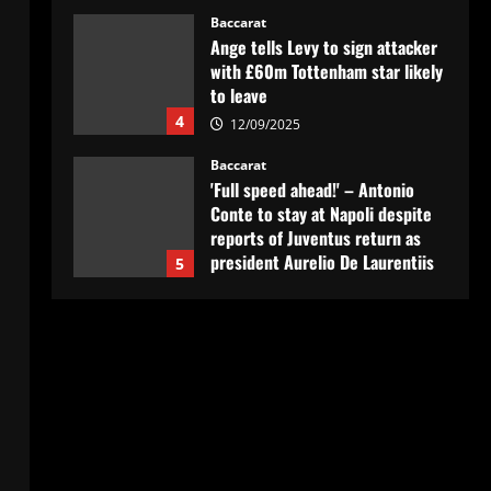
Baccarat
Ange tells Levy to sign attacker
with £60m Tottenham star likely
to leave
4
12/09/2025
Baccarat
'Full speed ahead!' – Antonio
Conte to stay at Napoli despite
reports of Juventus return as
president Aurelio De Laurentiis
5
issues 'stronger than before'
message
Baccarat
Felipe Rolim: 'Pedro Raul é
12/09/2025
artilheiro e dono de metade dos
gols do Goiás'
1
12/09/2025
Baccarat
Nottingham Forest’s 7/10 ace