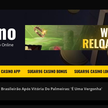
no
p Online
 CASINO APP
SUGAR96 CASINO BONUS
SUGAR96 CASINO LO
Brasileirão Após Vitória Do Palmeiras: 'É Uma Vergonha'