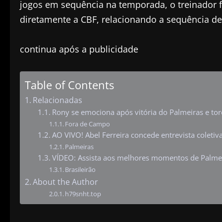
jogos em sequência na temporada, o treinador fo
diretamente a CBF, relacionando a sequência de
continua após a publicidade
Table of Contents
Relacionadas
Rony se emociona após vitória do Palmeiras e to
Fora de Campo
AO VIVO! Abel Ferreira concede entrevista coletiva
Palmeiras
VÍDEO: Assista aos melhores momentos de Palmeir
Brasileirão
About the Author
h79snht.top