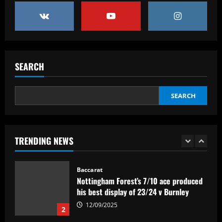
stay at Napoli despite reports of
Juventus return as president Aurelio De
Laurentiis issues 'stronger than before'
5
message
12/09/2025
Baccarat
Felipe Rolim: 'Pedro Raul é artilheiro e
SEARCH
dono de metade dos gols do Goiás'
12/09/2025
1
SEARCH
Baccarat
Nottingham Forest’s 7/10 ace produced
his best display of 23/24 v Burnley
TRENDING NEWS
12/09/2025
2
Baccarat
Fabrizio Romano: £8.5m manager wants
Chelsea job after positive contacts
12/09/2025
3