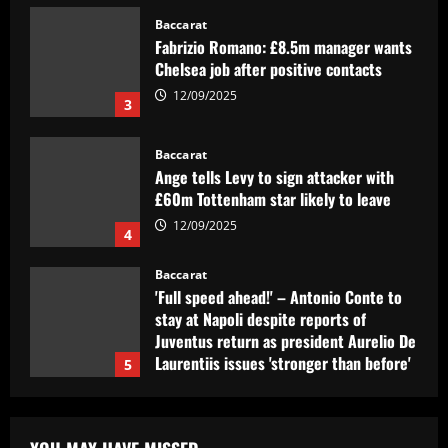
Baccarat
Ange tells Levy to sign attacker with
£60m Tottenham star likely to leave
12/09/2025
4
Baccarat
'Full speed ahead!' – Antonio Conte to
stay at Napoli despite reports of
Juventus return as president Aurelio De
Laurentiis issues 'stronger than before'
5
message
12/09/2025
Baccarat
Felipe Rolim: 'Pedro Raul é artilheiro e
dono de metade dos gols do Goiás'
12/09/2025
1
Baccarat