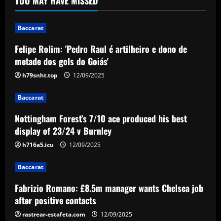
YOU MAY HAVE MISSED
Nottingham Forest’s 7/10 ace produced
his best display of 23/24 v Burnley
Baccarat
12/09/2025
2
Felipe Rolim: 'Pedro Raul é artilheiro e dono de
Baccarat
metade dos gols do Goiás'
Fabrizio Romano: £8.5m manager wants
h79snht.top
12/09/2025
Chelsea job after positive contacts
12/09/2025
3
Baccarat
Nottingham Forest’s 7/10 ace produced his best
Baccarat
display of 23/24 v Burnley
Ange tells Levy to sign attacker with
£60m Tottenham star likely to leave
h716a5.icu
12/09/2025
12/09/2025
4
Baccarat
Baccarat
Fabrizio Romano: £8.5m manager wants Chelsea job
'Full speed ahead!' – Antonio Conte to
after positive contacts
stay at Napoli despite reports of
Juventus return as president Aurelio De
rastrear-estafeta.com
12/09/2025