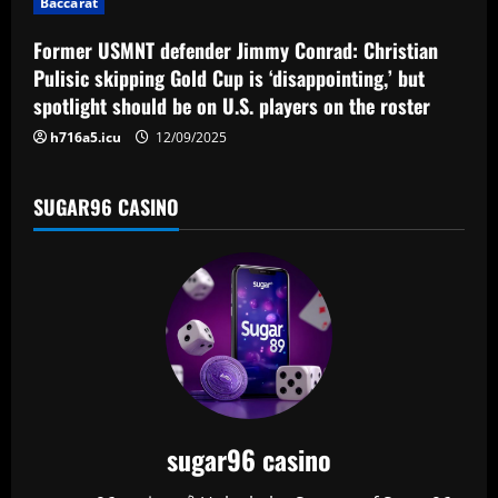
Baccarat
n
Former USMNT defender Jimmy Conrad: Christian
Pulisic skipping Gold Cup is ‘disappointing,’ but
spotlight should be on U.S. players on the roster
h716a5.icu
12/09/2025
SUGAR96 CASINO
sugar96 casino