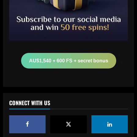
Baccarat
Nottingham Forest’s 7/10 ace produced
his best display of 23/24 v Burnley
12/09/2025
2
Baccarat
Fabrizio Romano: £8.5m manager wants
AU$1,540 + 600 FS + secret bonus
Chelsea job after positive contacts
12/09/2025
3
Baccarat
Ange tells Levy to sign attacker with
CONNECT WITH US
£60m Tottenham star likely to leave
12/09/2025
4
Baccarat
'Full speed ahead!' – Antonio Conte to