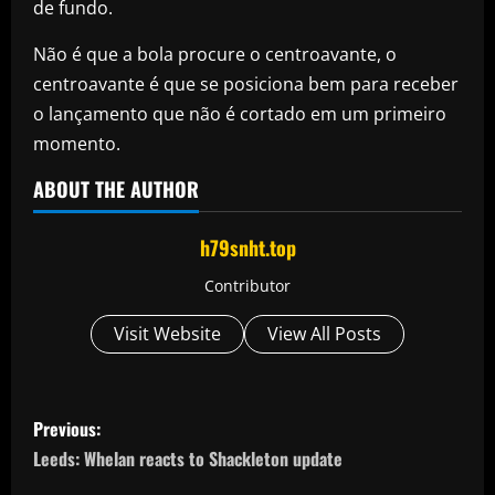
de fundo.
Não é que a bola procure o centroavante, o
centroavante é que se posiciona bem para receber
o lançamento que não é cortado em um primeiro
momento.
ABOUT THE AUTHOR
h79snht.top
Contributor
Visit Website
View All Posts
P
Previous:
o
Leeds: Whelan reacts to Shackleton update