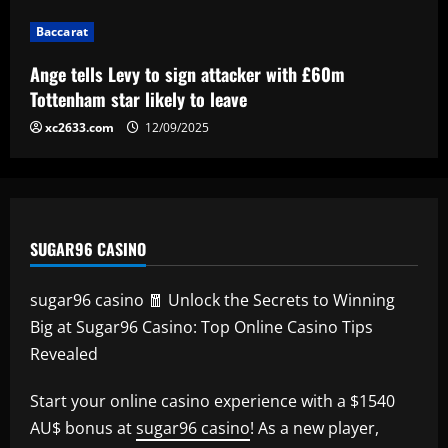
Laurentiis issues 'stronger than before'
5
message
Baccarat
12/09/2025
Ange tells Levy to sign attacker with £60m
Tottenham star likely to leave
xc2633.com
12/09/2025
SUGAR96 CASINO
sugar96 casino 🧧 Unlock the Secrets to Winning
Big at Sugar96 Casino: Top Online Casino Tips
Revealed
Start your online casino experience with a $1540
AU$ bonus at
sugar96 casino
! As a new player,