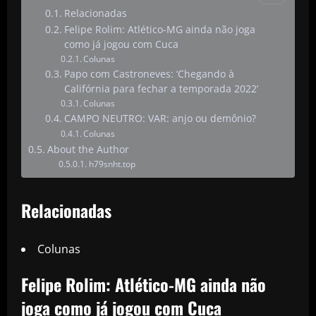
Relacionadas
Felipe Rolim: Atlético-MG ainda não joga
como já jogou com Cuca
Colunas
Papo com Castroneves: ‘Chegando à
Califórnia para fechar a temporada 2022’
Colunas
CAMPO NEUTRO: VAR: anjo ou demônio?
Colunas
About the Author
h79snht.top
Relacionadas
Colunas
Felipe Rolim: Atlético-MG ainda não
joga como já jogou com Cuca