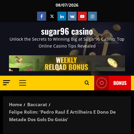
Skip
08/07/2026
to
Facebook
Twitter
Linkedin
VK
Youtube
Instagram
content
sugar96 casino
Unlock the Secrets to Winning Big at Sugar96 Casino: Top
Online Casino Tips Revealed
BONUS
Primary
Menu
Home
Baccarat
Felipe Rolim: 'Pedro Raul É Artilheiro E Dono De
Metade Dos Gols Do Goiás'