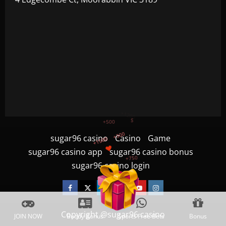
+750
+1200
sugar96 casino
Casino
Game
sugar96 casino app
sugar96 casino bonus
$
+500
+300
sugar96 casino login
+1500
Facebook
Twitter
Linkedin
VK
Youtube
Instagram
Copyright @sugar96 casino
JOIN NOW
Buddy Bonus
Sports Free Bets
Bonus