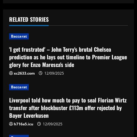
s
t
RELATED STORIES
n
Baccarat
a
'I get frustrated' – John Terry's brutal Chelsea
v
prediction as he lays out timeline to Premier League
glory for Enzo Maresca's side
i
xc2633.com
12/09/2025
g
Baccarat
a
Liverpool told how much to pay to seal Florian Wirtz
t
transfer after blockbuster £113m offer rejected by
Bayer Leverkusen
i
h716a5.icu
12/09/2025
o