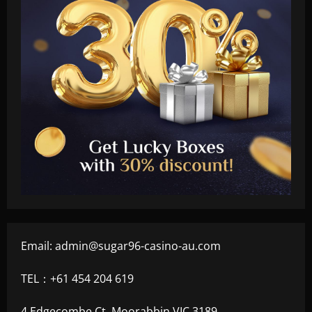
Email:
admin@sugar96-casino-au.com
TEL：+61 454 204 619
4 Edgecombe Ct, Moorabbin VIC 3189